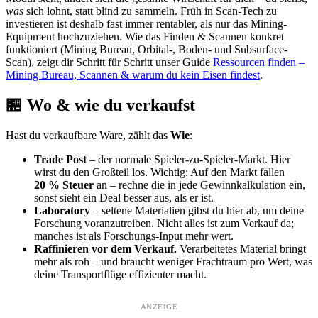
was
sich lohnt, statt blind zu sammeln. Früh in Scan-Tech zu
investieren ist deshalb fast immer rentabler, als nur das Mining-
Equipment hochzuziehen. Wie das Finden & Scannen konkret
funktioniert (Mining Bureau, Orbital-, Boden- und Subsurface-
Scan), zeigt dir Schritt für Schritt unser Guide
Ressourcen finden –
Mining Bureau, Scannen & warum du kein Eisen findest
.
🏪 Wo & wie du verkaufst
Hast du verkaufbare Ware, zählt das
Wie
:
Trade Post
– der normale Spieler-zu-Spieler-Markt. Hier
wirst du den Großteil los. Wichtig: Auf den Markt fallen
20 % Steuer
an – rechne die in jede Gewinnkalkulation ein,
sonst sieht ein Deal besser aus, als er ist.
Laboratory
– seltene Materialien gibst du hier ab, um deine
Forschung voranzutreiben. Nicht alles ist zum Verkauf da;
manches ist als Forschungs-Input mehr wert.
Raffinieren vor dem Verkauf.
Verarbeitetes Material bringt
mehr als roh – und braucht weniger Frachtraum pro Wert, was
deine Transportflüge effizienter macht.
ANZEIGE