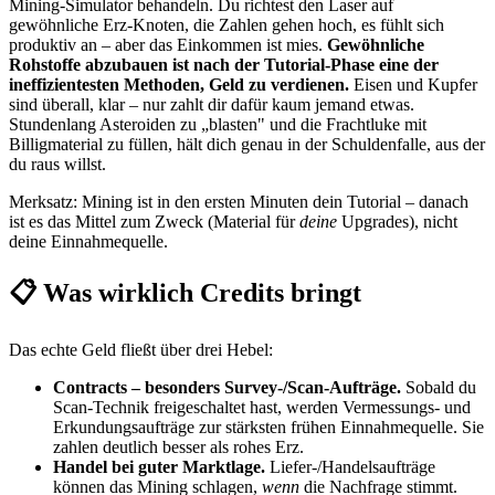
Mining-Simulator behandeln. Du richtest den Laser auf
gewöhnliche Erz-Knoten, die Zahlen gehen hoch, es fühlt sich
produktiv an – aber das Einkommen ist mies.
Gewöhnliche
Rohstoffe abzubauen ist nach der Tutorial-Phase eine der
ineffizientesten Methoden, Geld zu verdienen.
Eisen und Kupfer
sind überall, klar – nur zahlt dir dafür kaum jemand etwas.
Stundenlang Asteroiden zu „blasten" und die Frachtluke mit
Billigmaterial zu füllen, hält dich genau in der Schuldenfalle, aus der
du raus willst.
Merksatz: Mining ist in den ersten Minuten dein Tutorial – danach
ist es das Mittel zum Zweck (Material für
deine
Upgrades), nicht
deine Einnahmequelle.
📋 Was wirklich Credits bringt
Das echte Geld fließt über drei Hebel:
Contracts – besonders Survey-/Scan-Aufträge.
Sobald du
Scan-Technik freigeschaltet hast, werden Vermessungs- und
Erkundungsaufträge zur stärksten frühen Einnahmequelle. Sie
zahlen deutlich besser als rohes Erz.
Handel bei guter Marktlage.
Liefer-/Handelsaufträge
können das Mining schlagen,
wenn
die Nachfrage stimmt.