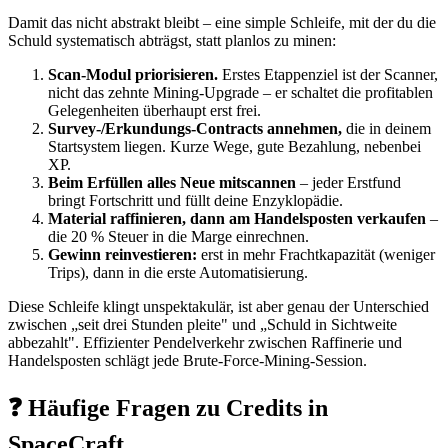
Damit das nicht abstrakt bleibt – eine simple Schleife, mit der du die
Schuld systematisch abträgst, statt planlos zu minen:
Scan-Modul priorisieren.
Erstes Etappenziel ist der Scanner,
nicht das zehnte Mining-Upgrade – er schaltet die profitablen
Gelegenheiten überhaupt erst frei.
Survey-/Erkundungs-Contracts annehmen,
die in deinem
Startsystem liegen. Kurze Wege, gute Bezahlung, nebenbei
XP.
Beim Erfüllen alles Neue mitscannen
– jeder Erstfund
bringt Fortschritt und füllt deine Enzyklopädie.
Material raffinieren, dann am Handelsposten verkaufen
–
die 20 % Steuer in die Marge einrechnen.
Gewinn reinvestieren:
erst in mehr Frachtkapazität (weniger
Trips), dann in die erste Automatisierung.
Diese Schleife klingt unspektakulär, ist aber genau der Unterschied
zwischen „seit drei Stunden pleite" und „Schuld in Sichtweite
abbezahlt". Effizienter Pendelverkehr zwischen Raffinerie und
Handelsposten schlägt jede Brute-Force-Mining-Session.
❓ Häufige Fragen zu Credits in
SpaceCraft