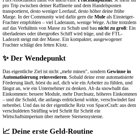
pro Trip zwischen deiner Raffinerie und dem Handelsposten
transportierst, desto weniger Leerlauf, desto höher deine frühe
Marge. In der Community wird dafür gern die
Mule
als Einsteiger-
Frachter empfohlen – viel Laderaum, wenige Wege. Achte trotzdem
auf das Verhältnis von Masse zu Schub und bau
nicht zu groß
: Ein
überladenes oder übergroßes Schiff wird träge, und die FTL-
Ladezeit steigt mit der Masse. Ein kompakter, ausgewogener
Frachter schlägt den fetten Klotz.
✨ Der Wendepunkt
Das eigentliche Ziel ist nicht „mehr minen", sondern
Gewinne in
Automatisierung reinvestieren
. Sobald deine erste automatisierte
Förderung läuft, hörst du auf, dich wie ein Arbeiter zu fühlen, und
fängst an, wie ein Unternehmer zu denken. Ab da snowballt das
Einkommen: bessere Module, mehr Durchsatz, höheres Einkommen
– und die Schuld, die anfangs erdrückend wirkte, verschwindet fast
nebenbei. Und das ist der eigentliche Reiz von SpaceCraft: aus dem
verschuldeten Sträfling wird Schritt für Schritt ein
Wirtschaftsimperium über mehrere Sternensysteme.
📈 Deine erste Geld-Routine