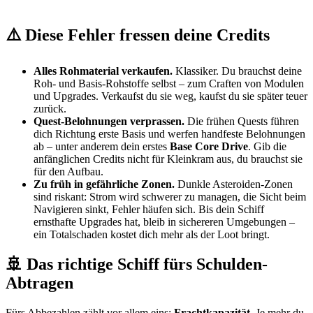
⚠️ Diese Fehler fressen deine Credits
Alles Rohmaterial verkaufen.
Klassiker. Du brauchst deine
Roh- und Basis-Rohstoffe selbst – zum Craften von Modulen
und Upgrades. Verkaufst du sie weg, kaufst du sie später teuer
zurück.
Quest-Belohnungen verprassen.
Die frühen Quests führen
dich Richtung erste Basis und werfen handfeste Belohnungen
ab – unter anderem dein erstes
Base Core Drive
. Gib die
anfänglichen Credits nicht für Kleinkram aus, du brauchst sie
für den Aufbau.
Zu früh in gefährliche Zonen.
Dunkle Asteroiden-Zonen
sind riskant: Strom wird schwerer zu managen, die Sicht beim
Navigieren sinkt, Fehler häufen sich. Bis dein Schiff
ernsthafte Upgrades hat, bleib in sichereren Umgebungen –
ein Totalschaden kostet dich mehr als der Loot bringt.
🚢 Das richtige Schiff fürs Schulden-
Abtragen
Fürs Abbezahlen zählt vor allem eins:
Frachtkapazität
. Je mehr du