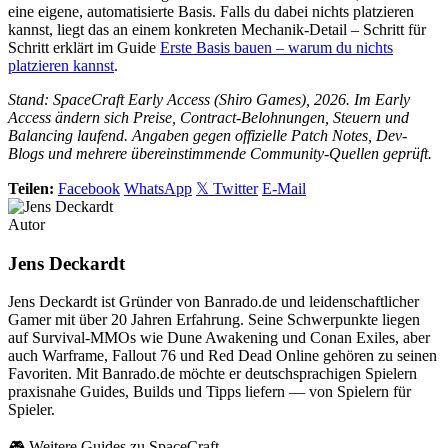
eine eigene, automatisierte Basis. Falls du dabei nichts platzieren
kannst, liegt das an einem konkreten Mechanik-Detail – Schritt für
Schritt erklärt im Guide
Erste Basis bauen – warum du nichts
platzieren kannst
.
Stand: SpaceCraft Early Access (Shiro Games), 2026. Im Early
Access ändern sich Preise, Contract-Belohnungen, Steuern und
Balancing laufend. Angaben gegen offizielle Patch Notes, Dev-
Blogs und mehrere übereinstimmende Community-Quellen geprüft.
Teilen:
Facebook
WhatsApp
𝕏 Twitter
E-Mail
Autor
Jens Deckardt
Jens Deckardt ist Gründer von Banrado.de und leidenschaftlicher
Gamer mit über 20 Jahren Erfahrung. Seine Schwerpunkte liegen
auf Survival-MMOs wie Dune Awakening und Conan Exiles, aber
auch Warframe, Fallout 76 und Red Dead Online gehören zu seinen
Favoriten. Mit Banrado.de möchte er deutschsprachigen Spielern
praxisnahe Guides, Builds und Tipps liefern — von Spielern für
Spieler.
🎮 Weitere Guides zu SpaceCraft