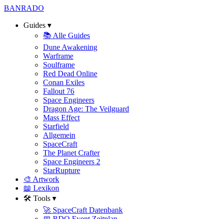
BAN
RADO
Guides
▾
📚 Alle Guides
Dune Awakening
Warframe
Soulframe
Red Dead Online
Conan Exiles
Fallout 76
Space Engineers
Dragon Age: The Veilguard
Mass Effect
Starfield
Allgemein
SpaceCraft
The Planet Crafter
Space Engineers 2
StarRupture
🎨 Artwork
📖 Lexikon
🛠️ Tools
▾
🚀 SpaceCraft Datenbank
📅 RDO Event Zeitplan