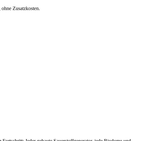
g ohne Zusatzkosten.
 Fortschritt: Jeder gebaute Sauerstoffgenerator, jede Biodome und