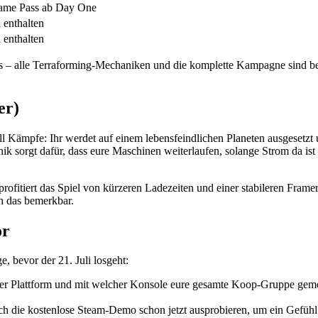
Game Pass ab Day One
l enthalten
l enthalten
 – alle Terraforming-Mechaniken und die komplette Kampagne sind ber
er)
ll Kämpfe: Ihr werdet auf einem lebensfeindlichen Planeten ausgesetzt u
k sorgt dafür, dass eure Maschinen weiterlaufen, solange Strom da ist 
tiert das Spiel von kürzeren Ladezeiten und einer stabileren Framerate
h das bemerkbar.
or
, bevor der 21. Juli losgeht:
her Plattform und mit welcher Konsole eure gesamte Koop-Gruppe gemei
h die kostenlose Steam-Demo schon jetzt ausprobieren, um ein Gefü