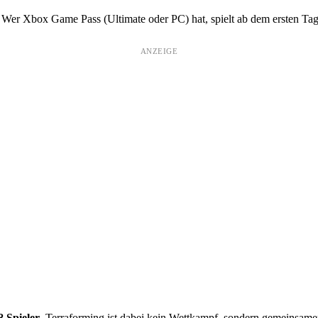
. Wer Xbox Game Pass (Ultimate oder PC) hat, spielt ab dem ersten Ta
ANZEIGE
8 Spieler
. Terraforming ist dabei kein Wettkampf, sondern gemeinsamer