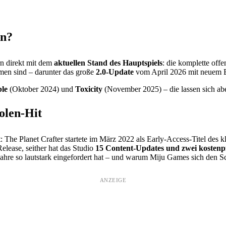
en?
rn direkt mit dem
aktuellen Stand des Hauptspiels
: die komplette off
men sind – darunter das große
2.0-Update
vom April 2026 mit neuem B
le
(Oktober 2024) und
Toxicity
(November 2025) – die lassen sich abe
olen-Hit
The Planet Crafter startete im März 2022 als Early-Access-Titel des k
elease, seither hat das Studio
15 Content-Updates und zwei kostenp
re so lautstark eingefordert hat – und warum Miju Games sich den Schr
ANZEIGE