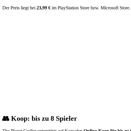
Der Preis liegt bei
23,99 €
im PlayStation Store bzw. Microsoft Store
👥 Koop: bis zu 8 Spieler
The Planet Crafter unterstützt auf Konsolen
Online-Koop für bis zu 