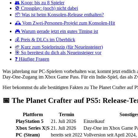
👥 Koop: bis zu 8 Spieler
🚫 Crossplay: (noch) nicht dabei
📦 Was ist beim Konsolen-Release enthalten?
🕰️ Vom Zwei-Personen-Projekt zum Konsolen-Hit
🎮 Warum gerade jetzt ein gutes Timing ist
💰 Preis & DLCs im Überblick
🌱 Kurz zum Spielprinzip (für Neueinsteiger)
🎯 So bereitest du dich als Neueinsteiger vor
❓ Häufige Fragen
Was jahrelang nur PC-Spielern vorbehalten war, kommt jetzt endlich
Day-One-Zugang im Xbox Game Pass. Für ein Indie-Spiel, das als Zwei
Hier bekommst du alle bestätigten Fakten zu The Planet Crafter auf 
📅 The Planet Crafter auf PS5: Release-T
Plattform
Termin
Sonstige
PlayStation 5
21. Juli 2026
Einzelkauf
Xbox Series X|S
21. Juli 2026
Day-One im Xbox Game Pas
PC (Steam)
bereits seit 2022
Vollversion seit April 2024,