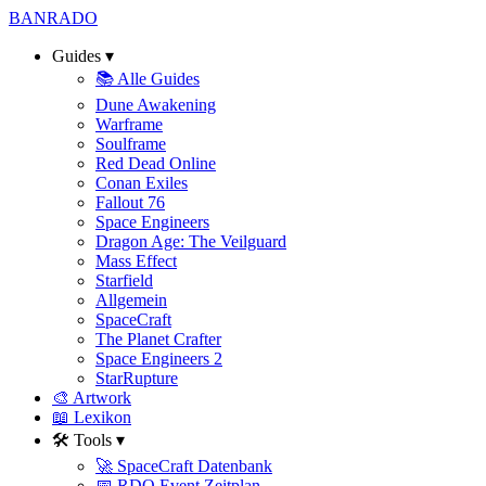
BAN
RADO
Guides
▾
📚 Alle Guides
Dune Awakening
Warframe
Soulframe
Red Dead Online
Conan Exiles
Fallout 76
Space Engineers
Dragon Age: The Veilguard
Mass Effect
Starfield
Allgemein
SpaceCraft
The Planet Crafter
Space Engineers 2
StarRupture
🎨 Artwork
📖 Lexikon
🛠️ Tools
▾
🚀 SpaceCraft Datenbank
📅 RDO Event Zeitplan