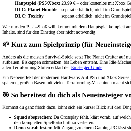
Hauptspiel (PS5/Xbox)
23,99 € – oder kostenlos mit Xbox 
DLC: Planet Humble
separat erhältlich, nicht im Grundspie
DLC: Toxicity
separat erhältlich, nicht im Grundspie
Wer nur den Basis-Spaß will, kommt mit dem Hauptspiel komplett aus
Inhalte, sind für den Einstieg aber nicht notwendig.
🌱 Kurz zum Spielprinzip (für Neueinsteig
Anders als die meisten Survival-Spiele setzt The Planet Crafter auf nu
aufbauen, Eiskappen schmelzen, bis Leben entsteht. Eine Idle-Mechani
allen Terraforming-Stufen erklärt der
Einsteiger-Guide
.
Ein Nebeneffekt der modernen Hardware: Auf PS5 und Xbox Series profi
späteren, großen Basen mit vielen Terraforming-Maschinen macht sic
🎯 So bereitest du dich als Neueinsteiger v
Kommst du ganz frisch dazu, lohnt sich ein kurzer Blick auf drei Dinge
Squad absprechen:
Da Crossplay fehlt, klärt vorab, auf welc
den kompletten Spielfortschritt zu verlieren.
Demo vorab testen:
Mit Zugang zu einem Gaming-PC lässt sic