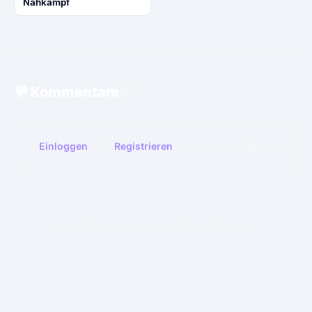
Nahkampf
💬 Kommentare
(0)
Einloggen
oder
Registrieren
um zu kommentieren.
Noch keine Kommentare. Sei der Erste! 🎮