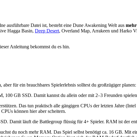
elne ausführbare Datei ist, besteht eine Dune Awakening Welt aus
mehre
sive Hagga Basin,
Deep Desert
, Overland Map, Arrakeen und Harko Vill
 dieser Anleitung bekommst du es hin.
aber für ein brauchbares Spielerlebnis solltest du großzügiger planen:
100 GB SSD. Damit kannst du allein oder mit 2–3 Freunden spielen, 
rstützen. Das tun praktisch alle gängigen CPUs der letzten Jahre (In
e CPUs können hier aber scheitern.
mit läuft die Battlegroup flüssig für 4+ Spieler. RAM ist der ents
rauchst du noch mehr RAM. Das Spiel selbst benötigt ca. 16 GB. Mit 