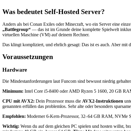
Was bedeutet Self-Hosted Server?
Anders als bei Conan Exiles oder Minecraft, wo ein Server eine einz
„Battlegroup“
— das ist im Grunde deine komplette Spielwelt inklu
virtuellen Maschine (VM) auf deinem Rechner.
Das klingt kompliziert, und ehrlich gesagt: Das ist es auch. Aber mit
Voraussetzungen
Hardware
Die Mindestanforderungen laut Funcom sind bewusst niedrig gehalten, 
Minimum:
Intel Core i5-8400 oder AMD Ryzen 5 1600, 20 GB RAM, 
CPU mit AVX2:
Dein Prozessor muss die
AVX2-Instruktionen
unte
genannten erfüllen das problemlos. Sehr alte oder besonders sparsam
Empfohlen:
Moderner 6-Kern-Prozessor, 32–64 GB RAM, NVMe SSD. Da
Wichtig:
Wenn du auf dem gleichen PC spielen und hosten willst, b