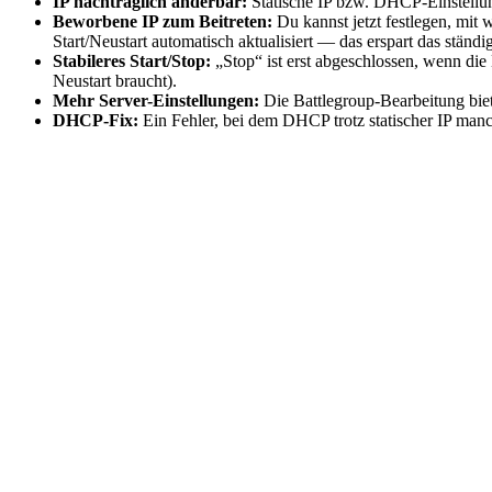
IP nachträglich änderbar:
Statische IP bzw. DHCP-Einstellun
Beworbene IP zum Beitreten:
Du kannst jetzt festlegen, mit 
Start/Neustart automatisch aktualisiert — das erspart das ständ
Stabileres Start/Stop:
„Stop“ ist erst abgeschlossen, wenn die 
Neustart braucht).
Mehr Server-Einstellungen:
Die Battlegroup-Bearbeitung biet
DHCP-Fix:
Ein Fehler, bei dem DHCP trotz statischer IP man