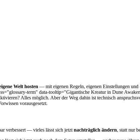
eigene Welt hosten
— mit eigenen Regeln, eigenen Einstellungen und o
ass="glossary-term" data-tooltip="Gigantische Kreatur in Dune Awake
vieren? Alles möglich. Aber der Weg dahin ist technisch anspruchsvoll
Vorwissen vorausgesetzt.
 verbessert — vieles lässt sich jetzt
nachträglich ändern
, statt nur 