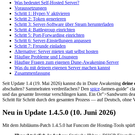
Was bedeutet Self-Hosted Server?
Voraussetzungen
Schritt 1: Hyper-V aktivieren
Schritt 2: Token generieren
Schritt 3: Server-Software über Steam herunterladen
Schritt 4: Battlegroup einrichten
Schritt 5: Port-Forwarding einrichten
Schritt 6: Server-Einstellungen anpassen
Schritt 7: Freunde einladen
Alternative: Server mieten statt selbst hosten
Häufige Probleme und Lösungen
Häufige Fragen zum eigenen Dune-Awakening-Server
Was du mit deinem eigenen Server machen kannst
Zusammenfassung
Seit Update 1.4 (19. Mai 2026) kannst du in Dune Awakening
deine 
abschalten? Sammelraten verdreifachen? Den
spice
-farmen-guide" cl
und das gesamte Inventar verschlingen kann. Ein Or">Sandwurm deakti
Schritt für Schritt durch den gesamten Prozess — auf Deutsch, ohne 
Neu in Update 1.4.5.0 (10. Juni 2026)
Mit dem Jubiläums-Patch 1.4.5.0 hat Funcom die Hosting-Tools spürbar