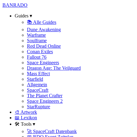
BAN
RADO
Guides
▾
📚 Alle Guides
Dune Awakening
Warframe
Soulframe
Red Dead Online
Conan Exiles
Fallout 76
Space Engineers
Dragon Age: The Veilguard
Mass Effect
Starfield
Allgemein
SpaceCraft
The Planet Crafter
Space Engineers 2
StarRupture
🎨 Artwork
📖 Lexikon
🛠️ Tools
▾
🚀 SpaceCraft Datenbank
📅 RDO Event Zeitplan