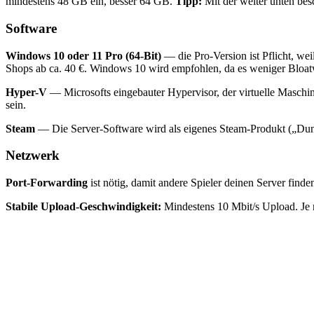
mindestens 48 GB ein, besser 64 GB.
Tipp:
Mit der weiter unten be
Software
Windows 10 oder 11 Pro (64-Bit)
— die Pro-Version ist Pflicht, wei
Shops ab ca. 40 €. Windows 10 wird empfohlen, da es weniger Bloat
Hyper-V
— Microsofts eingebauter Hypervisor, der virtuelle Maschine
sein.
Steam
— Die Server-Software wird als eigenes Steam-Produkt („Dune:
Netzwerk
Port-Forwarding
ist nötig, damit andere Spieler deinen Server fin
Stabile Upload-Geschwindigkeit:
Mindestens 10 Mbit/s Upload. Je m