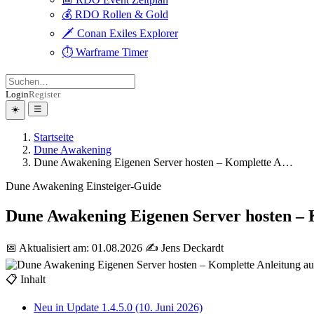
💰 RDO Rollen & Gold
🗡️ Conan Exiles Explorer
⏱️ Warframe Timer
Login
Register
☀️
☰
Startseite
Dune Awakening
Dune Awakening Eigenen Server hosten – Komplette A…
Dune Awakening
Einsteiger-Guide
Dune Awakening Eigenen Server hosten – 
📅 Aktualisiert am: 01.08.2026
✍️ Jens Deckardt
📋 Inhalt
Neu in Update 1.4.5.0 (10. Juni 2026)