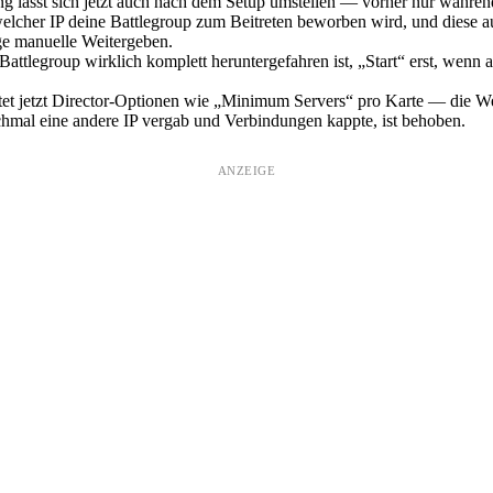
g lässt sich jetzt auch nach dem Setup umstellen — vorher nur während
welcher IP deine Battlegroup zum Beitreten beworben wird, und diese auc
ige manuelle Weitergeben.
Battlegroup wirklich komplett heruntergefahren ist, „Start“ erst, wenn 
et jetzt Director-Optionen wie „Minimum Servers“ pro Karte — die Wer
chmal eine andere IP vergab und Verbindungen kappte, ist behoben.
ANZEIGE