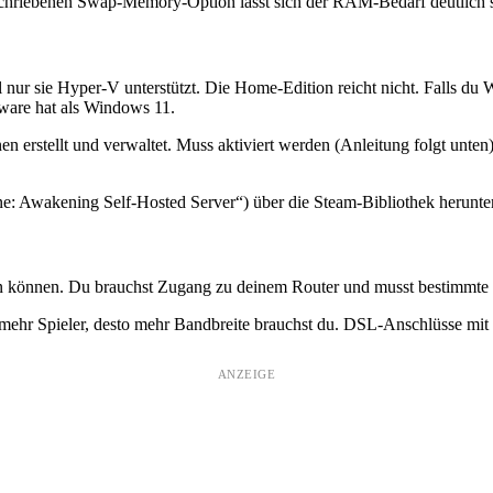
schriebenen Swap-Memory-Option lässt sich der RAM-Bedarf deutlich 
l nur sie Hyper-V unterstützt. Die Home-Edition reicht nicht. Falls du
ware hat als Windows 11.
n erstellt und verwaltet. Muss aktiviert werden (Anleitung folgt unten
 Awakening Self-Hosted Server“) über die Steam-Bibliothek heruntergel
den können. Du brauchst Zugang zu deinem Router und musst bestimmte P
ehr Spieler, desto mehr Bandbreite brauchst du. DSL-Anschlüsse mit 1
ANZEIGE