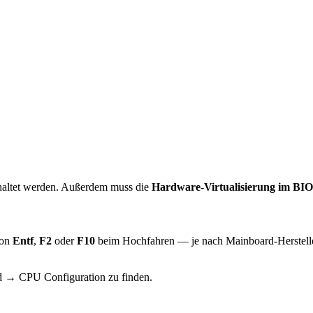
schaltet werden. Außerdem muss die
Hardware-Virtualisierung im BI
von
Entf
,
F2
oder
F10
beim Hochfahren — je nach Mainboard-Hersteller)
ed → CPU Configuration zu finden.